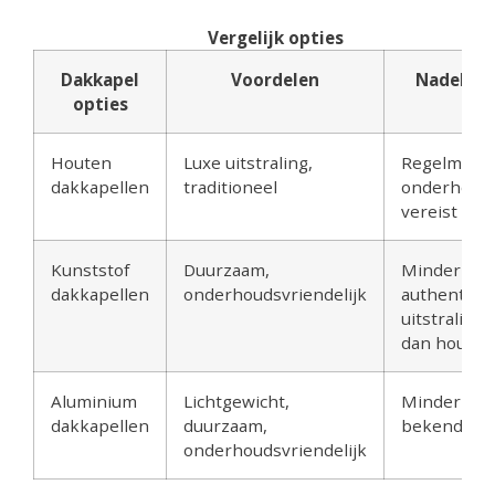
Vergelijk opties
Dakkapel
Voordelen
Nadelen
opties
Houten
Luxe uitstraling,
Regelmatig
dakkapellen
traditioneel
onderhoud
vereist
Kunststof
Duurzaam,
Minder
dakkapellen
onderhoudsvriendelijk
authentiek
uitstraling
dan hout
Aluminium
Lichtgewicht,
Minder
dakkapellen
duurzaam,
bekend
onderhoudsvriendelijk