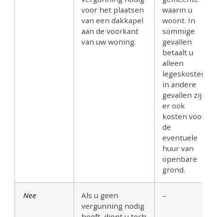
voor het plaatsen
waarin u
van een dakkapel
woont. In
aan de voorkant
sommige
van uw woning.
gevallen
betaalt u
alleen
legeskosten,
in andere
gevallen zijn
er ook
kosten voor
de
eventuele
huur van
openbare
grond.
Nee
Als u geen
–
vergunning nodig
heeft, dient u toch