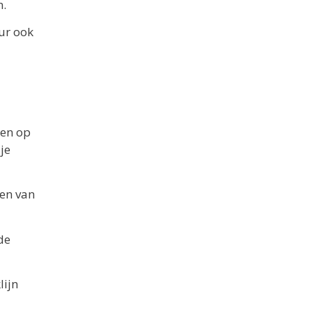
n.
ur ook
len op
je
len van
de
lijn