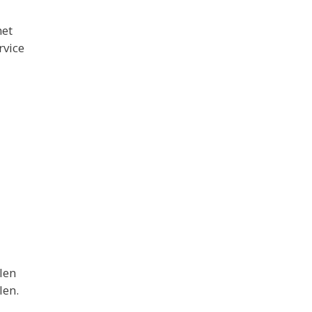
het
rvice
len
len.