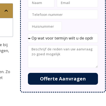
e bij
ngen,
en. Zo
et
Offerte Aanvragen