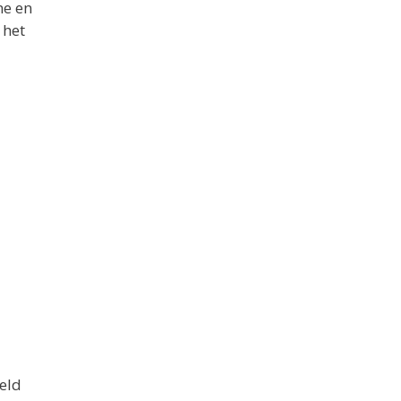
me en
 het
eeld