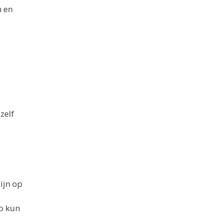
n en
zelf
ijn op
Zo kun